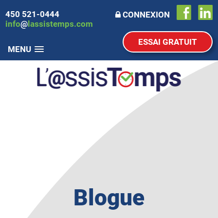
450 521-0444
CONNEXION
info
@
lassistemps.com
ESSAI GRATUIT
MENU
Blogue