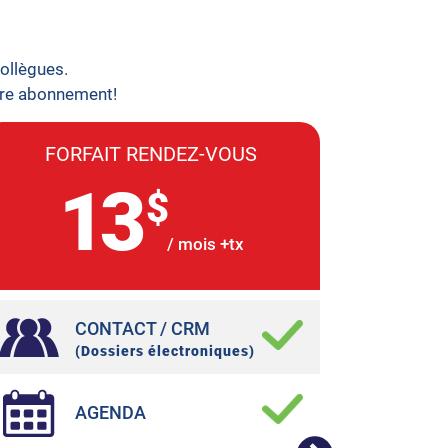
collègues.
otre abonnement!
FORFAIT RENDEZ-VOUS
FO
13
$
/ mois +tx
CONTACT / CRM
(Dossiers électroniques)
AGENDA