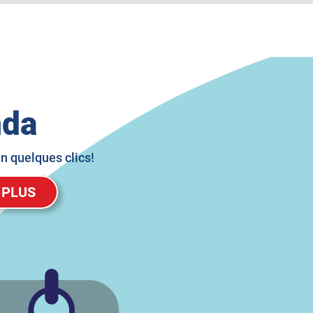
nda
en quelques clics!
ctroniques)
 PLUS
 PLUS