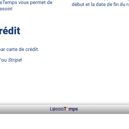
ssisTemps vous permet de
début et la date de fin du 
esoin!
rédit
r carte de crédit.
ou
Stripe
!