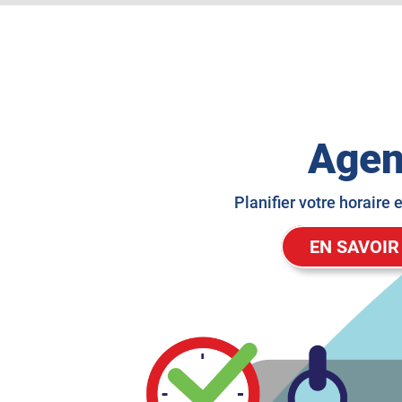
Age
Planifier votre horaire 
(dossiers éle
EN SAVOIR
EN SAVOIR