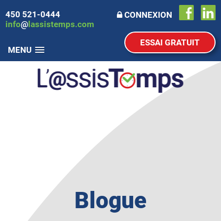
450 521-0444
CONNEXION
info
@
lassistemps.com
ESSAI GRATUIT
MENU
Blogue