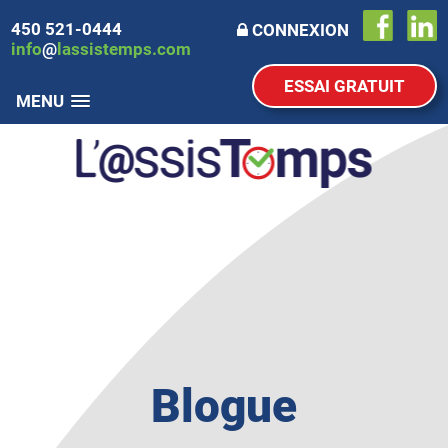
450 521-0444
CONNEXION
info
@
lassistemps.com
ESSAI GRATUIT
MENU
Blogue