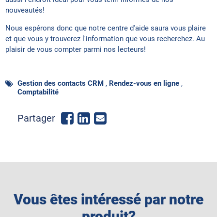
nouveautés!
Nous espérons donc que notre centre d'aide saura vous plaire
et que vous y trouverez l'information que vous recherchez. Au
plaisir de vous compter parmi nos lecteurs!
Gestion des contacts CRM
,
Rendez-vous en ligne
,
Comptabilité
Share
Share
Send
Partager
on
on
email
Facebook
LinkedIn
Vous êtes intéressé par notre
produit?