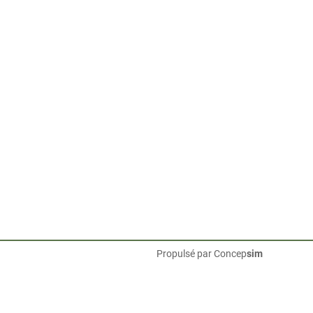
Propulsé par
Concep
sim