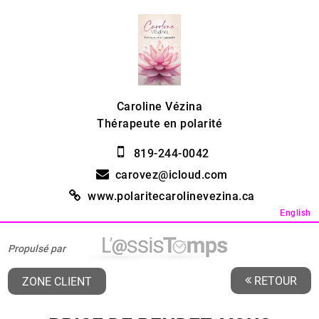
Caroline Vézina
Thérapeute en polarité
819-244-0042
carovez@icloud.com
www.polaritecarolinevezina.ca
English
Propulsé par
RETOUR
ZONE CLIENT