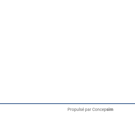
Propulsé par
Concep
sim