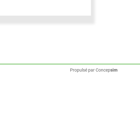
Propulsé par
Concep
sim