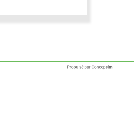
Propulsé par
Concep
sim