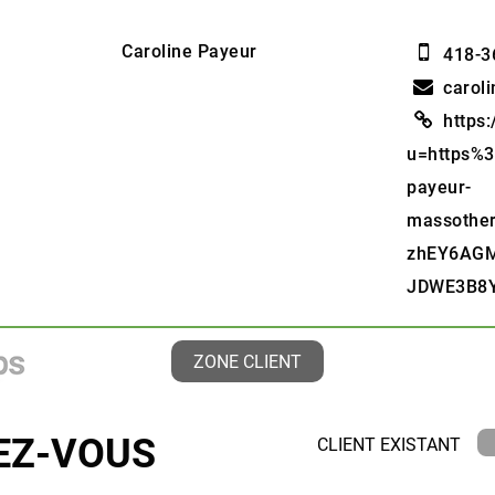
Caroline Payeur
418-3
carol
https:
u=https%
payeur-
massothe
zhEY6AGM
JDWE3B8Y
ZONE CLIENT
DEZ-VOUS
CLIENT EXISTANT